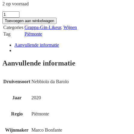
2 op voorraad
Marco
Bonfante
Toevoegen aan winkelwagen
Grappa
Categories
Grappa-Gin-Likeur
,
Wijnen
di
Tag
Piëmonte
Nebbiolo
da
Aanvullende informatie
Barolo
quantity
Aanvullende informatie
Druivensoort
Nebbiolo da Barolo
Jaar
2020
Regio
Piëmonte
Wijnmaker
Marco Bonfante