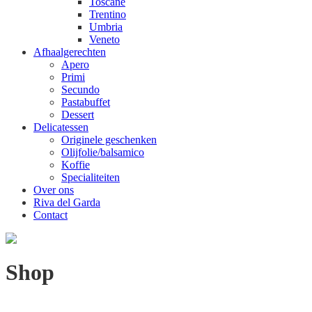
Toscane
Trentino
Umbria
Veneto
Afhaalgerechten
Apero
Primi
Secundo
Pastabuffet
Dessert
Delicatessen
Originele geschenken
Olijfolie/balsamico
Koffie
Specialiteiten
Over ons
Riva del Garda
Contact
Shop