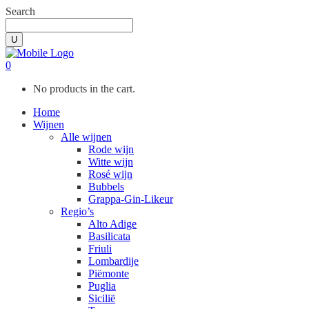
Search
0
No products in the cart.
Home
Wijnen
Alle wijnen
Rode wijn
Witte wijn
Rosé wijn
Bubbels
Grappa-Gin-Likeur
Regio’s
Alto Adige
Basilicata
Friuli
Lombardije
Piëmonte
Puglia
Sicilië